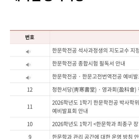
번호
한문학전공 석사과정생의 지도교수 지정
한문학전공 종합시험 필독서 안내
한문학전공 · 한문고전번역전공 예비발
12
청한서당(靑寒書堂) · 영과회(盈科會)
2026학년도 1학기 한문학전공 박사학
11
예비발표회 안내
10
2026학년도 1학기 <
한문학과
최종구 장
9
한문학과
관리 공간에 대한 운영 방침 