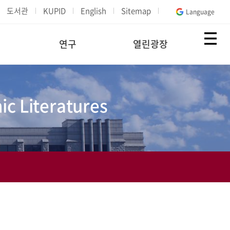
도서관
KUPID
English
Sitemap
Language
연구
열린광장
ic Literatures