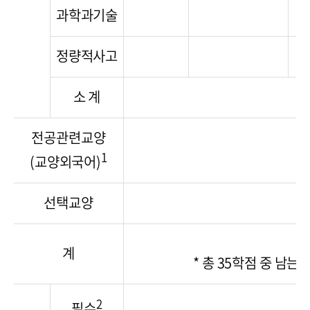
과학과기술
정량적사고
소 계
전공관련교양
1
(교양외국어)
선택교양
계
* 총 35학점 중 남
2
필수