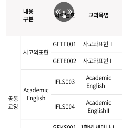
학
내용
학수번호
교과목명
(
구분
간
GETE001
사고와표현Ⅰ
2(
사고와표현
GETE002
사고와표현Ⅱ
2(
Academic
IFLS003
2(
EnglishⅠ
Academic
English
공통
Academic
교양
IFLS004
2(
EnglishII
GEKS001
1학년 세미나Ⅰ
1(