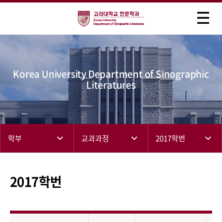
Korea University Department of Sinographic
Literatures
학부
교과과정
2017학번
2017학번