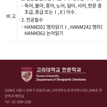
독어, 불어, 중어, 노어, 일어, 서어, 한문 
초급, 중급 또는Ⅰ,Ⅱ) 이수.
비 고
2. 전공필수
HANM201 맹자읽기Ⅰ, HANM242 맹자읽
HANM361 논어읽기
[02841] 서울시 성북구 안암로145 고려대학교 문과대학(서관) 104A호
한
문학과
행정실
Tel : 02-3290-2160