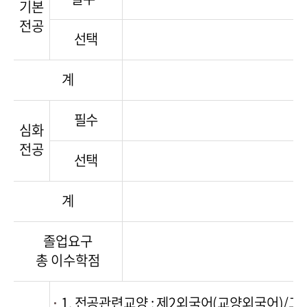
기본
전공
선택
계
필수
심화
전공
선택
계
졸업요구
총 이수학점
1. 전공관련교양 : 제2외국어(교양외국어)/