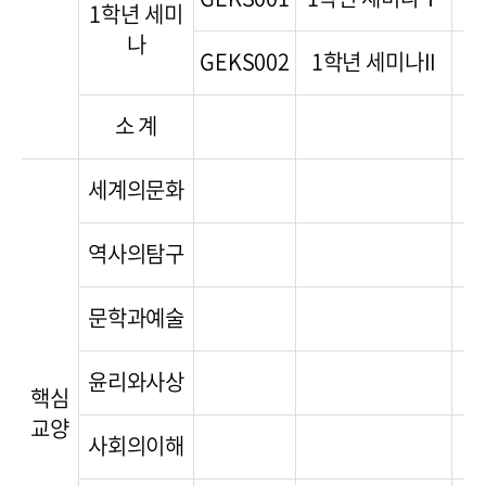
1학년 세미
나
GEKS002
1학년 세미나II
1(
소 계
1
세계의문화
역사의탐구
문학과예술
윤리와사상
핵심
교양
사회의이해